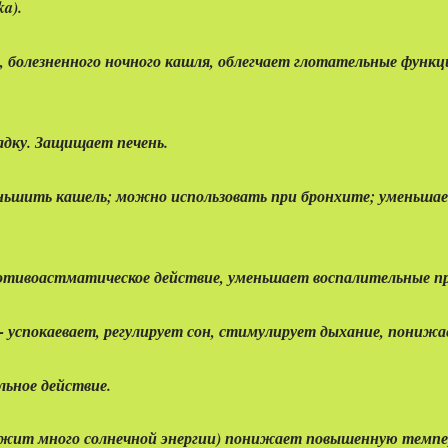
a).
о, болезненного ночного кашля, облегчает глотательные функ
адку. Защищает печень.
еньшить кашель; можно использовать при бронхите; уменьшает
ротивоастматическое действие, уменьшает воспалительные про
i)- успокаевает, регулирует сон, стимулирует дыхание, пони
льное действие.
содержит много солнечной энергии) понижает повышенную те