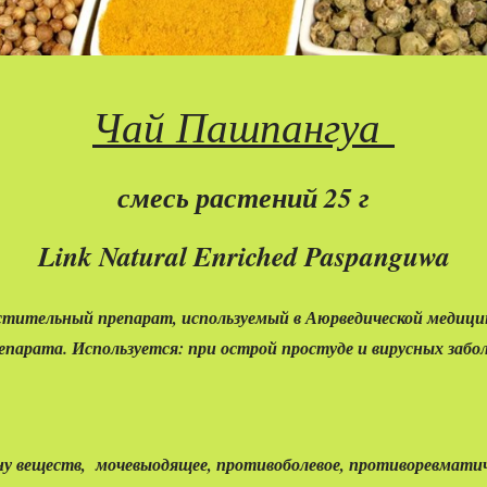
Чай Пашпангуа
смесь растений 25 г
Link Natural Enriched Paspanguwa
тительный препарат, используемый в Аюрведической медицине
арата. Используется: при острой простуде и вирусных заболе
ену веществ, мочевыодящее, противоболевое, противоревмати