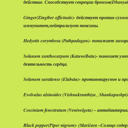
действие. Способствует секреции бронхов(Dhanyak
Ginger
(Zingiber officinale
)- действует против сухог
иммунитет,нейтрализует токсины.
Hedyotis corymbosa
(Pathpadagan)- понижает лихор
Solanum xanthocarpum
(Katuwelbatu)- помогает ум
деятельность сердца.
Solanum surattense
(Elabatu)- противовирусное и п
Evolvulus alsinoides
(Vishnukranthiya , Shankapushp
Coscinium fenestratum
(Veniwelgeta) – антибактериа
Black pepper
(Piper nigrum)- (Maričara –Солнце 