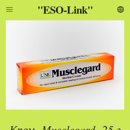
"ESO-Link"
Крем
Musclegard 25 г