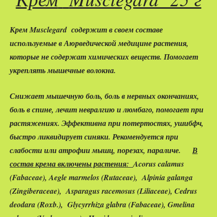
Крем
Musclegard содержит в своем составе
используемые в Аюрведической медицине растения,
которые не содержат химических веществ. Помогает
укреплять
мышечные
волокн
а
.
Снижает м
ышечную
боль, боль в нервных окончаниях,
боль в спине, лечит невралгию и люмбаго, помогает при
растяжениях. Эффективна при потертостях, ушиб
фч
,
быстро ликвидирует синяки. Рекомендуется при
слабости или атрофии мышц, порезах, параличе.
В
состав крема включены растения:
Acorus calamus
(Fabaceae), Aegle marmelos (Rutaceae), Alpinia galanga
(Zingiberaceae), Asparagus racemosus (Liliaceae), Cedrus
deodara (Roxb.), Glycyrrhiza glabra (Fabaceae), Gmelina