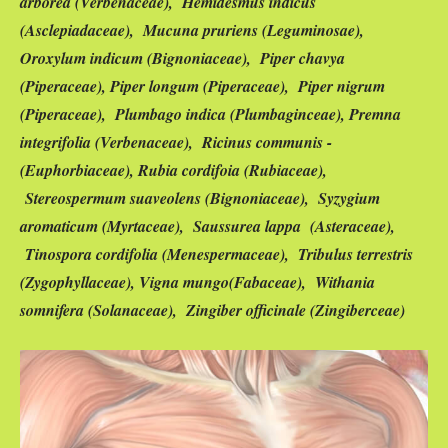
arborea (Verbenaceae), Hemidesmus indicus
(Asclepiadaceae), Mucuna pruriens (Leguminosae),
Oroxylum indicum (Bignoniaceae), Piper chavya
(Piperaceae), Piper longum (Piperaceae), Piper nigrum
(Piperaceae), Plumbago indica (Plumbaginceae), Premna
integrifolia (Verbenaceae), Ricinus communis -
(Euphorbiaceae), Rubia cordifoia (Rubiaceae),
Stereospermum suaveolens (Bignoniaceae), Syzygium
aromaticum (Myrtaceae), Saussurea lappa (Asteraceae),
Tinospora cordifolia (Menespermaceae), Tribulus terrestris
(Zygophyllaceae), Vigna mungo(Fabaceae), Withania
somnifera (Solanaceae), Zingiber officinale (Zingiberceae)