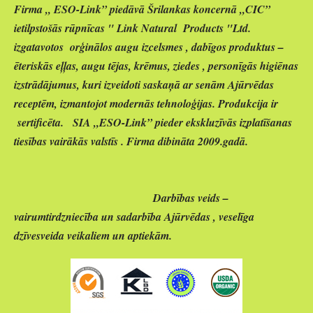
Firma „ E
S
O-Link” piedāvā Šrilankas koncernā „CIC”
ietilpstošās rūpnīcas " Link Natural Products "Ltd.
izgatavotos orģinālos augu izcelsmes , dabīgos produktus –
ēteriskās eļļas, augu tējas, krēmus, ziedes , personīgās higiēnas
izstrādājumus, kuri izveidoti saskaņā ar senām Ajūrvēdas
receptēm, izmantojot modernās tehnoloģijas. Produkcija ir
sertificēta.
SIA „E
S
O-Link” pieder ekskluzīvās izplatīšanas
tiesības vairākās valstīs . Firma dibinā
t
a 2009.gadā.
Darbības veids –
vairumtirdzniecība un sadarbība Ajūrvēdas , veselīga
dzīvesveida veikaliem un aptiekām.