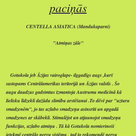
paciņās
CENTELLA ASIATICA (Mandukaparni)
"Atmi
ņ
as z
ā
le"
Gotukola jeb Āzijas vairoglape- ilggadīgs augs ,kurš
sastopams Centrālamerikas teritorijā un Āzijas valstīs . Šo
augu daudzus gadsimtus izmantoja Austrumu medicīnā kā
lielisku līdzekli dažādu slimību arstēšanai .To dēvē par "uzturu
smadzenēm", jo tas uzlabo smadzeņu asinsriti un apgadā
smadzenes ar skābekli. Stimulējot un atjaunojot smadzeņu
funkcijas, uzlabo atmiņu . Tā kā Gotukola nomierinoši
ietekmē centrālo nervu sistēmu , tad to rekomendē nervu