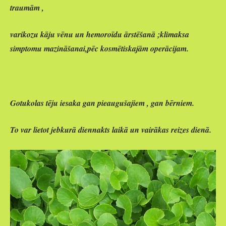
traumām ,
varikozu kāju vēnu un hemoroīdu ārstēšanā ;klimaksa
simptomu mazināšanai,pēc kosmētiskajām operācijam.
Gotukolas tēju iesaka gan pieaugušajiem , gan bērniem.
To var lietot jebkurā diennakts laikā un vairākas reizes dienā.