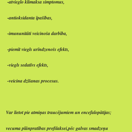
-atvieglo klimaksa simptomus,
-antioksidanta īpašības,
-imununitāti veicinoša darbība,
-piemīt viegls urīndzenošs efekts,
-viegls sedatīvs efekts,
-veicina dzīšanas procesus.
Var lietot pie atmiņas traucējumiem un encefalopātijas;
vecuma plānpratības profilaksei,pēc galvas smadzeņu