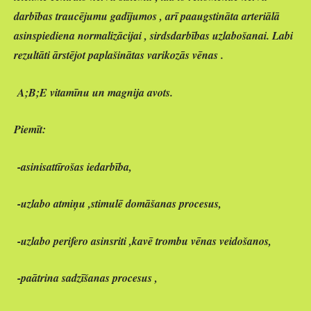
darbības traucējumu gadījumos , arī paaugstināta arteriālā
asinspiediena normalizācijai , sirdsdarbības uzlabošanai. Labi
rezultāti ārstējot paplašinātas varikozās vēnas .
A;B;E vitamīnu un magnija avots.
Piemīt:
-asinisattīrošas iedarbība,
-uzlabo atmiņu ,stimulē domāšanas procesus,
-uzlabo perifero asinsriti ,kavē trombu vēnas veidošanos,
-paātrina sadzīšanas procesus ,