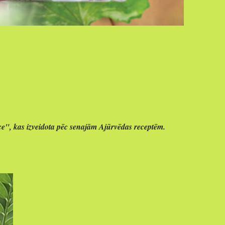
e", kas izveidota pēc senajām Ajūrvēdas receptēm.