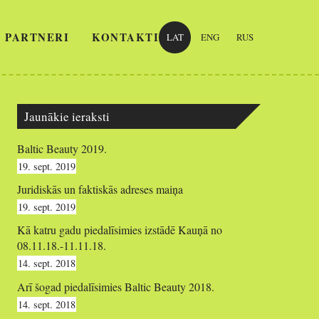
 PARTNERI
KONTAKTI
LAT
ENG
RUS
Jaunākie ieraksti
Baltic Beauty 2019.
19. sept. 2019
Juridiskās un faktiskās adreses maiņa
19. sept. 2019
Kā katru gadu piedalīsimies izstādē Kauņā no
08.11.18.-11.11.18.
14. sept. 2018
Arī šogad piedalīsimies Baltic Beauty 2018.
14. sept. 2018