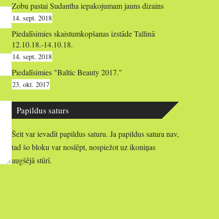
Zobu pastai Sudantha iepakojumam jauns dizains
14. sept. 2018
Piedalīsimies skaistumkopšanas izstāde Tallinā
12.10.18.-14.10.18.
14. sept. 2018
Piedalīsimies "Baltic Beauty 2017."
23. okt. 2017
Papildus saturs
Šeit var ievadīt papildus saturu. Ja papildus satura nav,
tad šo bloku var noslēpt, nospiežot uz ikoniņas
augšējā stūrī.